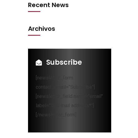
Recent News
Archivos
Subscribe
[newsletter_form
contact_email="Subscribe"]
[newsletter_field name="email"
label="Your mail address*"]
[/newsletter_form]